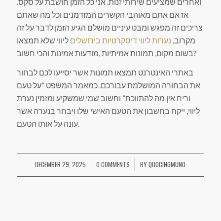
ואחרים שמציעים שירותי זנות. אני כל הזמן חושבת על סקס.
אז אם אתם מאוהבי הקשרים המזדמנים וכל מה שאתם
צריכים זה מפגש ומבט עיניים מושלם הגיע הזמן לדבר על זה
מקרוב,
נערות ליווי דיסקרטיות בירושלים
ליווי שלא תמצאו
בשום מקום, תמונות אמיתיות ,מודעות אמינות והכי חשוב?
באתרי האינטרנט תמצאו תמונות אשר יסייעו לכם לבחור
את הבחורה המושלמת עבורכם. כמאמר המשפט “על טעם
וריח אין מה להתווכח” וחשוב שמי שמשקיע ומזמין נערת
ליווי, ייקח בחשבון את הטעם האישי שלו ויבחר בנערה אשר
עונה על אותו הטעם.
DECEMBER 29, 2025
0 COMMENTS
BY
QUOCINGMUNO
/
/