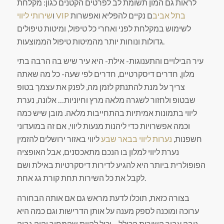
לראות גם המון תשומת לב לפרטים הקטנים כגון: מקלחת
שירותי ליווי VIP בתל אביב
ם נקיים להפליא ואפשרות
ו
לשימוש במקלחת לפני ואחרי כל טיפול, ומיטות טיפולים
גדולות ונוחות יותר מהמיטות טיפול הממוצעות.
עיר הבילויים והתענוגות- אילת- היא עיר שיש בה הרבה בתי
מלון, חדרים דיסקרטיים, חדרים לפי שעה- כל מה שאתה
צריך על מנת להתנתק לזמן מה, לפנק את עצמך בטופ
שבטופ ולחזור לשגרה מלאה מרץ וחיוניות… אלונה, נערת
ליווי בתמונות אמיתיות בהתחייבות מלאה. מובן שיש כמה
וכמה אפשרויות כדי ליהנות מנעות ליווי, אם זה במועדוני
חשפנות,
נערות ליווי בבאר שבע
ליווי באזור ירושלים להזמין
נערת ליווי למלון בו הנכם מתאכסנים, אבל האופציה
הפופולרית ביותר היא להגיע לדירות דיסקרטיות באילת ושם
לקבל את כל השירות תחת קורת גג אחת.
בצורה כזאת, תוכלו לדעת מראש גם אם אותה הבחורה
ערוכה ומוכנה לספק מענה על אותן הדרישות וגם כמה היא
גובה עבור השירות הכולל – יכול להיות שהמחיר יהיה גבוה